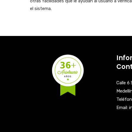
otras facilidades que le ayudan al usuario a verific
el sistema.
Info
Con
Calle 6
Medellí
Teléfon
Email: 