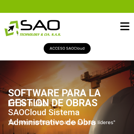
ACCESO SAOCloud
SOFTWARE PARA LA
GESTION DE OBRAS
En la nube
SAOCloud Sistema
Administrativo de Obra
"La Herramienta informática para los líderes"