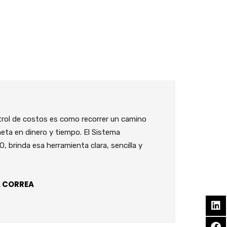
trol de costos es como recorrer un camino
“Utili
 meta en dinero y tiempo. El Sistema
ya que
, brinda esa herramienta clara, sencilla y
podido
SANT
A CORREA
Geren