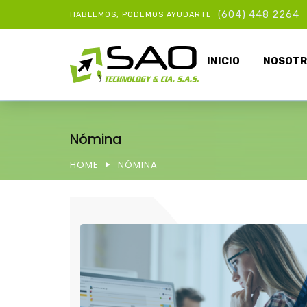
(604) 448 2264
HABLEMOS, PODEMOS AYUDARTE
INICIO
NOSOTR
Nómina
HOME
NÓMINA