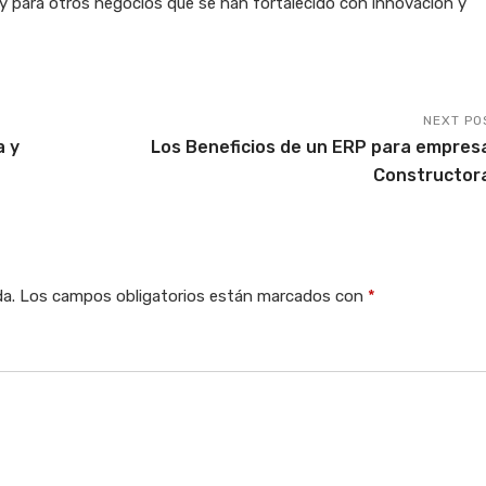
S, y para otros negocios que se han fortalecido con innovación y
NEXT PO
a y
Los Beneficios de un ERP para empres
Constructor
da.
Los campos obligatorios están marcados con
*